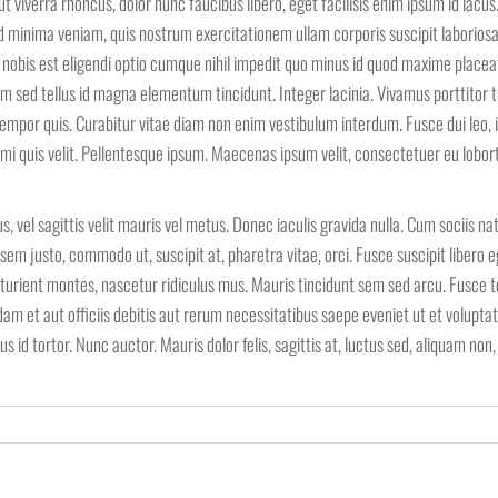
t viverra rhoncus, dolor nunc faucibus libero, eget facilisis enim ipsum id lacu
ad minima veniam, quis nostrum exercitationem ullam corporis suscipit laboriosa
obis est eligendi optio cumque nihil impedit quo minus id quod maxime placea
sed tellus id magna elementum tincidunt. Integer lacinia. Vivamus porttitor tu
tempor quis. Curabitur vitae diam non enim vestibulum interdum. Fusce dui leo, 
 mi quis velit. Pellentesque ipsum. Maecenas ipsum velit, consectetuer eu lobort
s, vel sagittis velit mauris vel metus. Donec iaculis gravida nulla. Cum sociis n
em justo, commodo ut, suscipit at, pharetra vitae, orci. Fusce suscipit libero eg
turient montes, nascetur ridiculus mus. Mauris tincidunt sem sed arcu. Fusce te
am et aut officiis debitis aut rerum necessitatibus saepe eveniet ut et volupta
d tortor. Nunc auctor. Mauris dolor felis, sagittis at, luctus sed, aliquam non, 