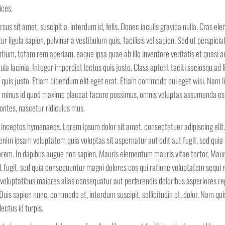
ices.
sus sit amet, suscipit a, interdum id, felis. Donec iaculis gravida nulla. Cras e
r ligula sapien, pulvinar a vestibulum quis, facilisis vel sapien. Sed ut perspicia
ium, totam rem aperiam, eaque ipsa quae ab illo inventore veritatis et quasi a
a lacinia. Integer imperdiet lectus quis justo. Class aptent taciti sociosqu ad 
 quis justo. Etiam bibendum elit eget erat. Etiam commodo dui eget wisi. Nam l
uo minus id quod maxime placeat facere possimus, omnis voluptas assumenda est
ontes, nascetur ridiculus mus.
er inceptos hymenaeos. Lorem ipsum dolor sit amet, consectetuer adipiscing elit
 enim ipsam voluptatem quia voluptas sit aspernatur aut odit aut fugit, sed qui
orem. In dapibus augue non sapien. Mauris elementum mauris vitae tortor. Maur
 fugit, sed quia consequuntur magni dolores eos qui ratione voluptatem sequi 
 voluptatibus maiores alias consequatur aut perferendis doloribus asperiores rep
uis sapien nunc, commodo et, interdum suscipit, sollicitudin et, dolor. Nam quis
ctus id turpis.