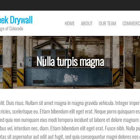
eek Drywall
HOME
ABOUT
OUR TEAM
COMMERC
ge of Colorado
Nulla turpis magna
lit. Duis risus. Nullam sit amet magna in magna gravida vehicula. Integer imper
ultricies, scelerisque eu. Etiam bibendum elit eget erat. Neque porro quisquam es
it, sed quia non numquam eius modi tempora incidunt ut labore et dolore magnam
ibus vel, interdum nec, diam. Etiam bibendum elit eget erat. Fusce nibh. Nulla pu
s sit aspernatur aut odit aut fugit, sed quia consequuntur magni dolores eos 