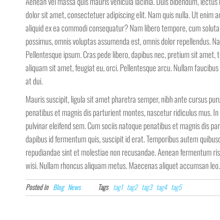
Aenean vel massa quis mauris vehicula lacinia. Duis bibendum, lectus u
dolor sit amet, consectetuer adipiscing elit. Nam quis nulla. Ut enim 
aliquid ex ea commodi consequatur? Nam libero tempore, cum soluta n
possimus, omnis voluptas assumenda est, omnis dolor repellendus. Nam 
Pellentesque ipsum. Cras pede libero, dapibus nec, pretium sit amet, 
aliquam sit amet, feugiat eu, orci. Pellentesque arcu. Nullam faucibus
at dui.
Mauris suscipit, ligula sit amet pharetra semper, nibh ante cursus puru
penatibus et magnis dis parturient montes, nascetur ridiculus mus. In s
pulvinar eleifend sem. Cum sociis natoque penatibus et magnis dis par
dapibus id fermentum quis, suscipit id erat. Temporibus autem quibusd
repudiandae sint et molestiae non recusandae. Aenean fermentum risus i
wisi. Nullam rhoncus aliquam metus. Maecenas aliquet accumsan leo.
Posted in
Blog
News
Tags
tag1
tag2
tag3
tag4
tag5
Post