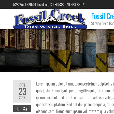
Skip
528 West 67th St Loveland, CO 80538 970-461-8307
to
Fossil Cr
the
Serving Front Ran
content
Lorem ipsum dolor sit amet, consectetuer adipiscing e
OCT
23
quis justo. Etiam ligula pede, sagittis quis, interdum 
ipsum quia dolor sit amet, consectetur, adipisci vel
2018
quaerat voluptatem. Sed elit dui, pellentesque a, fauc
Off
eleifend sem. Nemo enim ipsam voluptatem quia volupta