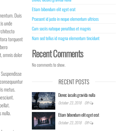
Etiam bibendum elit eget erat
lementum. Duis
Praesent id justo in neque elementum ultrices
tis unde
Cum sociis natoque penatibus et magnis
rchitecto
Nam sed tellus id magna elementum tincidunt
litora torquent
ibero
Recent Comments
, omnis dolor
No comments to show.
. Suspendisse
RECENT POSTS
a consequuntur
is metus.
Donec iaculis gravida nulla
nesciunt.
October 23, 2018
Off
ellat.
 nulla.
Etiam bibendum elit eget erat
October 23, 2018
Off