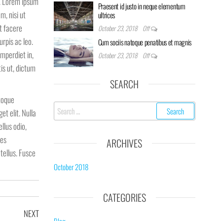
s. Lorem ipsum
Praesent id justo in neque elementum
m, nisi ut
ultrices
t facere
October 23, 2018
Off
rpis ac leo.
Cum sociis natoque penatibus et magnis
imperdiet in,
October 23, 2018
Off
is ut, dictum
SEARCH
atoque
Search
et elit. Nulla
for:
llus odio,
tes
ARCHIVES
tellus. Fusce
October 2018
CATEGORIES
Next
NEXT