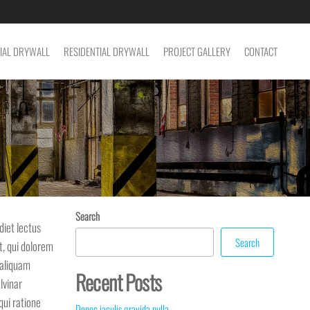
IAL DRYWALL
RESIDENTIAL DRYWALL
PROJECT GALLERY
CONTACT
Search
diet lectus
Search
t, qui dolorem
 aliquam
Recent Posts
lvinar
qui ratione
Donec iaculis gravida nulla