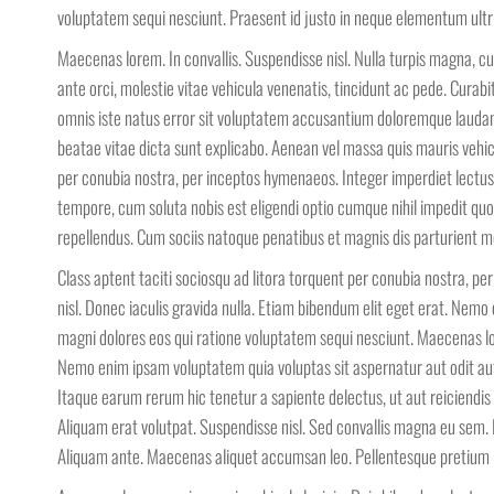
voluptatem sequi nesciunt. Praesent id justo in neque elementum ultr
Maecenas lorem. In convallis. Suspendisse nisl. Nulla turpis magna, cur
ante orci, molestie vitae vehicula venenatis, tincidunt ac pede. Curabitu
omnis iste natus error sit voluptatem accusantium doloremque laudant
beatae vitae dicta sunt explicabo. Aenean vel massa quis mauris vehicul
per conubia nostra, per inceptos hymenaeos. Integer imperdiet lectus
tempore, cum soluta nobis est eligendi optio cumque nihil impedit q
repellendus. Cum sociis natoque penatibus et magnis dis parturient m
Class aptent taciti sociosqu ad litora torquent per conubia nostra, p
nisl. Donec iaculis gravida nulla. Etiam bibendum elit eget erat. Nemo
magni dolores eos qui ratione voluptatem sequi nesciunt. Maecenas l
Nemo enim ipsam voluptatem quia voluptas sit aspernatur aut odit aut
Itaque earum rerum hic tenetur a sapiente delectus, ut aut reiciendis
Aliquam erat volutpat. Suspendisse nisl. Sed convallis magna eu sem. D
Aliquam ante. Maecenas aliquet accumsan leo. Pellentesque pretium le